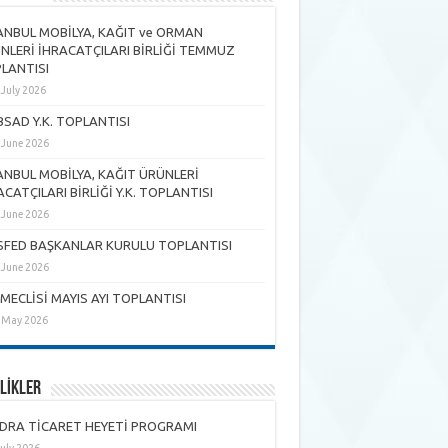
ANBUL MOBİLYA, KAĞIT ve ORMAN
NLERİ İHRACATÇILARI BİRLİĞİ TEMMUZ
LANTISI
 July 2026
SAD Y.K. TOPLANTISI
 June 2026
ANBUL MOBİLYA, KAĞIT ÜRÜNLERİ
ACATÇILARI BİRLİĞİ Y.K. TOPLANTISI
 June 2026
FED BAŞKANLAR KURULU TOPLANTISI
 June 2026
 MECLİSİ MAYIS AYI TOPLANTISI
 May 2026
LİKLER
DRA TİCARET HEYETİ PROGRAMI