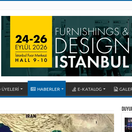
 ÜYELERİ
HABERLER
E-KATALOG
GALER
DUYU