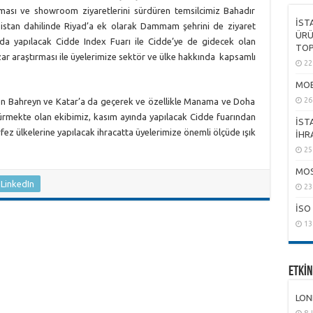
ması ve showroom ziyaretlerini sürdüren temsilcimiz Bahadır
İST
istan dahilinde Riyad’a ek olarak Dammam şehrini de ziyaret
ÜRÜ
da yapılacak Cidde Index Fuarı ile Cidde’ye de gidecek olan
TOP
zar araştırması ile üyelerimize sektör ve ülke hakkında kapsamlı
22
MOB
26
n Bahreyn ve Katar’a da geçerek ve özellikle Manama ve Doha
dürmekte olan ekibimiz, kasım ayında yapılacak Cidde fuarından
İST
örfez ülkelerine yapılacak ihracatta üyelerimize önemli ölçüde ışık
İHR
25
MOS
LinkedIn
23
İSO
13
ETKİN
LON