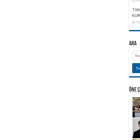
8 
TİM
KUR
12
ARA
ÖNE 